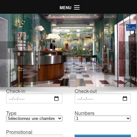
MENU
Home
Hôtel
Chambres
La situation
Photo
Offres Spéciales
LogIn
Check-in
Check-out
Language
Type
Numbers
Promotional