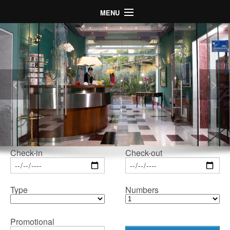
MENU
Главная
Отель
Номера
Расположение
Галерея
Предложения
LogIn
Check-in
Check-out
Language
Type
Numbers
Promotional