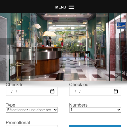
MENU
Home
Hôtel
Chambres
La situation
Photo
Offres Spéciales
LogIn
Check-in
Check-out
Language
Type
Numbers
Promotional