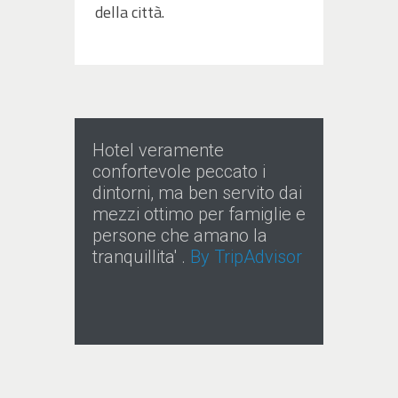
della città.
Hotel veramente
confortevole peccato i
dintorni, ma ben servito dai
mezzi ottimo per famiglie e
persone che amano la
tranquillita' .
By TripAdvisor