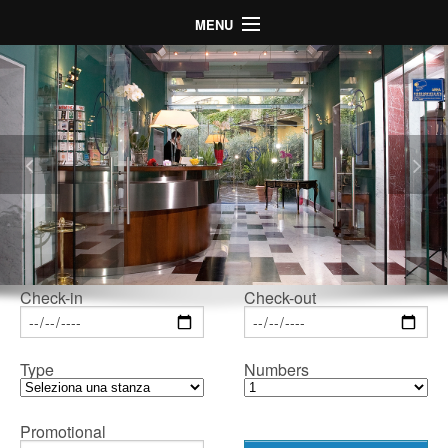
MENU
Home
Hotel
Camere
Mappa
Galleria
Offerte Speciali
LogIn
Check-in
Check-out
Language
Type
Numbers
Promotional