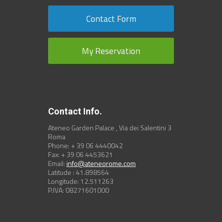
Contact Form
My Reservation
Contact Info.
Ateneo Garden Palace , Via dei Salentini 3
Roma
Phone: + 39 06 4440042
Fax: + 39 06 4453621
Email:
info@ateneorome.com
Latitude : 41.898564
Longitude: 12.511263
P.IVA: 08271601000