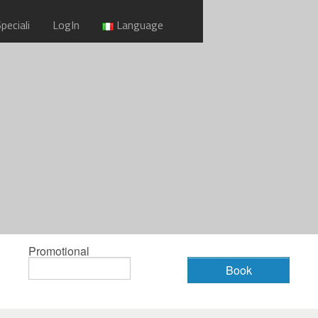
peciali
LogIn
Language
Promotional