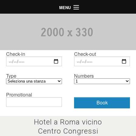
MENU
Home
Hotel
Camere
Mappa
Check-in
Check-out
Galleria
Type
Numbers
Offerte Speciali
LogIn
Promotional
Language
Hotel a Roma vicino
Centro Congressi