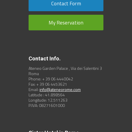
Contact Form
My Reservation
Contact Info.
Ateneo Garden Palace , Via dei Salentini 3
Roma
Phone: + 39 06 4440042
Fax: + 39 06 4453621
Email:
info@ateneorome.com
Latitude : 41.898564
Longitude: 12.511263
P.IVA: 08271601000