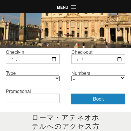
MENU
ホーム
ホテル
客室
場所
Check-in
Check-out
ギャラリー
Type
Numbers
スペシャルオファー
LogIn
Promotional
Language
ローマ・アテネオホ
テルへのアクセス方