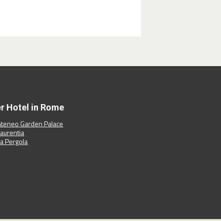
er Hotel in Rome
Ateneo Garden Palace
Laurentia
La Pergola