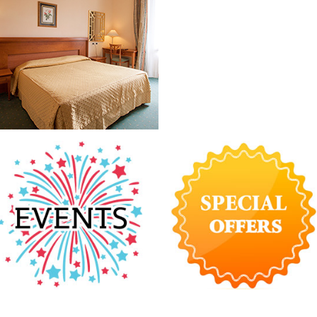
し、遮音性に優れてい
ただけます。
ームでのご滞在
ある桜材の家具とイタ
インテリアで統一さ
大理石張りの浴室には
え、ヘアドライヤーや
。ミニバーやエアコ
備し、快適な滞在をお
ミリールーム
ており、ご家族での滞
ンテラスでビュッフェ
ただけます。ご希望に