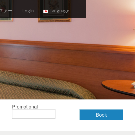
ファー
LogIn
Language
Promotional