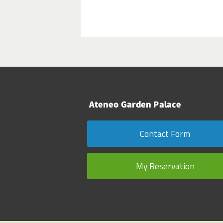
より、お部屋への朝食サービ
便利な設備とサービス
高速無線LANインターネッ
国際衛星テレビ放送
ミニバー、エアコン、セー
遮音性の高い安全な客室環
中庭に面した静かなロケー
Contact Form
ローマでの理想的な滞
アテネオガーデンパレスは、
My Reservation
も良く、周辺の観光やビジネ
安全で静かな環境の中、ゆっ
ろぎの時間をお過ごしいただ
ぜひ、当ホテルの多彩な客室