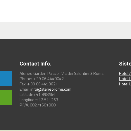
スも承っております。
ト接続
フティボックス完備
境
Contact Info.
Sist
ション
Ateneo Garden Palace , Via dei Salentini 3 Roma
Hotel 
在をサポート
Phone: + 39 06 4440042
Hotel 
Fax: + 39 06 4453621
Hotel 
Email:
info@ateneorome.com
市内中心部のアクセス
Latitude : 41.898564
スに最適な立地です。
Longitude: 12.511263
P.IVA: 08271601000
たりとした客室でくつ
けます。
タイプからお選びいた