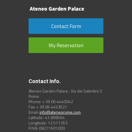
Contact Form
My Reservation
Contact Info.
Ateneo Garden Palace , Via dei Salentini 3
Roma
Phone: + 39 06 4440042
Fax: + 39 06 4453621
Email:
info@ateneorome.com
Latitude : 41.898564
Longitude: 12.511263
P.IVA: 08271601000