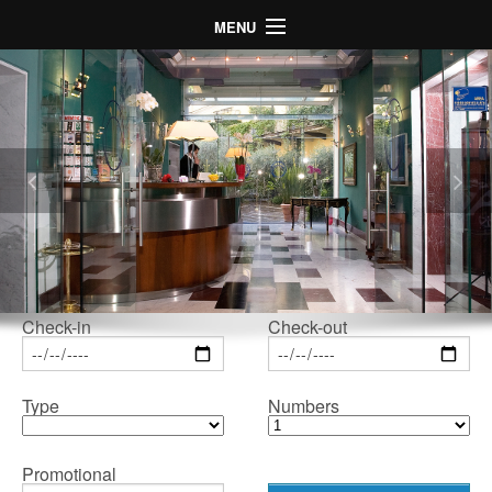
MENU
ホーム
ホテル
客室
場所
ギャラリー
スペシャルオファー
LogIn
Check-in
Check-out
Language
Type
Numbers
Promotional