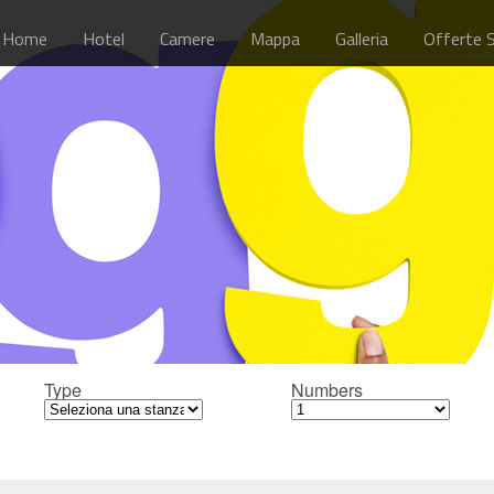
Home
Hotel
Camere
Mappa
Galleria
Offerte S
Type
Numbers